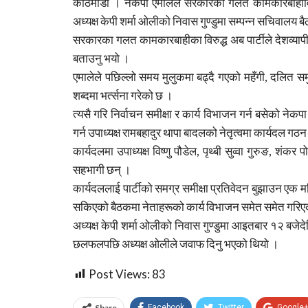
काठमाडौँ । नेकपा एमालेले सरकारका गलत कामकारबाहीविर
अध्यक्ष केपी शर्मा ओलीको निवास गुण्डुमा सम्पन्न सचिवालय ब
सरकारका गलत कामकारबाहीका विरुद्ध अब पार्टीले देशव्या
बताउनु भयो ।
एमालेले पछिल्लो समय मुलुकमा बढ्दै गएको महँगी, दलित स
शब्दमा भर्त्सना गरेको छ ।
त्यसै गरि निर्वाचन समीक्षा र कार्य विभाजन गर्न बसेको नेक
गर्न उपाध्यक्ष रामबहादुर थापा बादलको नेतृत्वमा कार्यदल गठ
कार्यदलमा उपाध्यक्ष विष्णु पौडेल, पृथ्बी सुव्वा गुरुङ, शं
सहभागी छन् ।
कार्यदललाई पार्टीको समग्र समीक्षा प्रतिवेदन बुझाउन 
सकिएको बैठकमा नेताहरूको कार्य विभाजन समेत समेत गरि
अध्यक्ष केपी शर्मा ओलीको निवास गुण्डुमा आइतबार १२ बजे
छलफलपछि अध्यक्ष ओलीले जवाफ दिनु भएको थियो ।
Post Views:
83
Share
Facebook
Twitter
Google