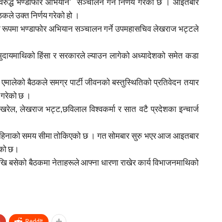
ुद्ध भण्डाफोर अभियान’ सञ्चालन गर्ने निर्णय गरेको छ । आइतबार
ैठकले उक्त निर्णय गरेको हो ।
पी रूपमा भण्डाफोर अभियान सञ्चालन गर्ने उपमहासचिव लेखराज भट्टले
मुदायमाथिको हिंसा र सरकारले ल्याउन लागेको अध्यादेशको समेत कडा
पा एमालेको बैठकले समग्र पार्टी जीवनको बस्तुस्थितिको प्रतिवेदन तयार
न गरेको छ ।
कर पोखरेल, लेखराज भट्ट,छविलाल विश्वकर्मा र सात वटै प्रदेशका इन्चार्ज
एक महिनाको समय सीमा तोकिएको छ । गत सोमबार सुरु भएर आज आइतबार
एको छ।
देखि बसेको बैठकमा नेताहरूले आफ्ना धारणा राखेर कार्य विभाजनमाथिको
+
ReddIt